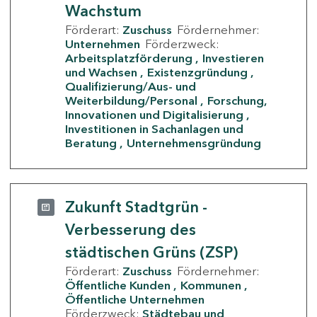
Wachstum
Förderart:
Zuschuss
Fördernehmer:
Unternehmen
Förderzweck:
Arbeitsplatzförderung
Investieren
und Wachsen
Existenzgründung
Qualifizierung/Aus- und
Weiterbildung/Personal
Forschung,
Innovationen und Digitalisierung
Investitionen in Sachanlagen und
Beratung
Unternehmensgründung
Zukunft Stadtgrün -
Verbesserung des
städtischen Grüns (ZSP)
Förderart:
Zuschuss
Fördernehmer:
Öffentliche Kunden
Kommunen
Öffentliche Unternehmen
Förderzweck:
Städtebau und