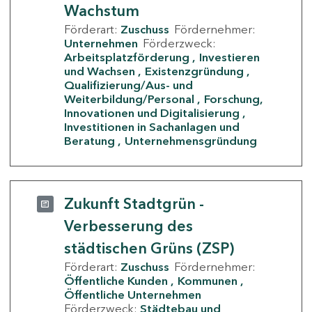
Wachstum
Förderart:
Zuschuss
Fördernehmer:
Unternehmen
Förderzweck:
Arbeitsplatzförderung
Investieren
und Wachsen
Existenzgründung
Qualifizierung/Aus- und
Weiterbildung/Personal
Forschung,
Innovationen und Digitalisierung
Investitionen in Sachanlagen und
Beratung
Unternehmensgründung
Zukunft Stadtgrün -
Verbesserung des
städtischen Grüns (ZSP)
Förderart:
Zuschuss
Fördernehmer:
Öffentliche Kunden
Kommunen
Öffentliche Unternehmen
Förderzweck:
Städtebau und