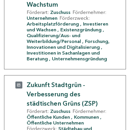
Wachstum
Förderart:
Zuschuss
Fördernehmer:
Unternehmen
Förderzweck:
Arbeitsplatzförderung
Investieren
und Wachsen
Existenzgründung
Qualifizierung/Aus- und
Weiterbildung/Personal
Forschung,
Innovationen und Digitalisierung
Investitionen in Sachanlagen und
Beratung
Unternehmensgründung
Zukunft Stadtgrün -
Verbesserung des
städtischen Grüns (ZSP)
Förderart:
Zuschuss
Fördernehmer:
Öffentliche Kunden
Kommunen
Öffentliche Unternehmen
Förderzweck:
Städtebau und