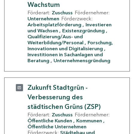
Wachstum
Förderart:
Zuschuss
Fördernehmer:
Unternehmen
Förderzweck:
Arbeitsplatzförderung
Investieren
und Wachsen
Existenzgründung
Qualifizierung/Aus- und
Weiterbildung/Personal
Forschung,
Innovationen und Digitalisierung
Investitionen in Sachanlagen und
Beratung
Unternehmensgründung
Zukunft Stadtgrün -
Verbesserung des
städtischen Grüns (ZSP)
Förderart:
Zuschuss
Fördernehmer:
Öffentliche Kunden
Kommunen
Öffentliche Unternehmen
Förderzweck:
Städtebau und