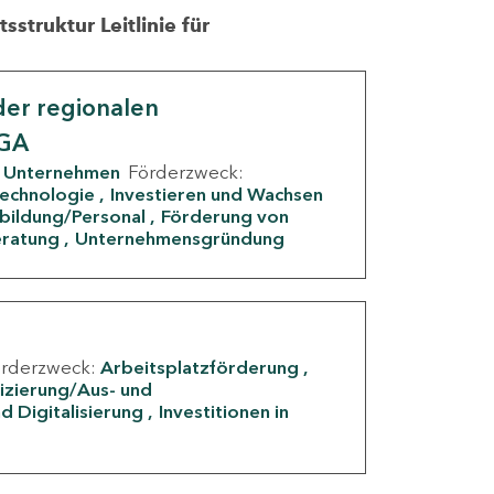
struktur Leitlinie für
er regionalen
IGA
Unternehmen
Förderzweck:
Technologie
Investieren und Wachsen
rbildung/Personal
Förderung von
eratung
Unternehmensgründung
örderzweck:
Arbeitsplatzförderung
fizierung/Aus- und
d Digitalisierung
Investitionen in
g