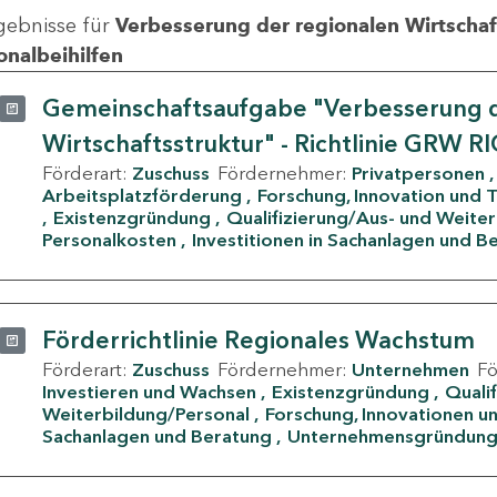
gebnisse für
Verbesserung der regionalen Wirtschafts
onalbeihilfen
Gemeinschaftsaufgabe "Verbesserung d
Wirtschaftsstruktur" - Richtlinie GRW R
Förderart:
Zuschuss
Fördernehmer:
Privatpersonen
Arbeitsplatzförderung
Forschung, Innovation und 
Existenzgründung
Qualifizierung/Aus- und Weite
Personalkosten
Investitionen in Sachanlagen und B
Förderrichtlinie Regionales Wachstum
Förderart:
Zuschuss
Fördernehmer:
Unternehmen
F
Investieren und Wachsen
Existenzgründung
Quali
Weiterbildung/Personal
Forschung, Innovationen un
Sachanlagen und Beratung
Unternehmensgründun