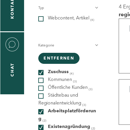
KONTAKT
4 Er
Typ
gen
regi
Webcontent, Artikel
n
(4)
Kategorie
ENTFERNEN
CHAT
icecenter
Zuschuss
(4)
Kommunen
(3)
Öffentliche Kunden
(3)
taktformular
Städtebau und
Regionalentwicklung
(3)
Arbeitsplatzförderun
g
erportal
(2)
Existenzgründung
(2)