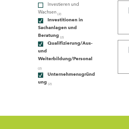
Investieren und
Wachsen
(2)
ndorte
Investitionen in
Sachanlagen und
Beratung
(2)
Qualifizierung/Aus-
und
Weiterbildung/Personal
(2)
Unternehmensgründ
ung
(2)