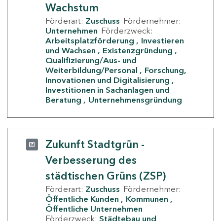
Wachstum
Förderart:
Zuschuss
Fördernehmer:
Unternehmen
Förderzweck:
Arbeitsplatzförderung
Investieren
und Wachsen
Existenzgründung
Qualifizierung/Aus- und
Weiterbildung/Personal
Forschung,
Innovationen und Digitalisierung
Investitionen in Sachanlagen und
Beratung
Unternehmensgründung
Zukunft Stadtgrün -
Verbesserung des
städtischen Grüns (ZSP)
Förderart:
Zuschuss
Fördernehmer:
Öffentliche Kunden
Kommunen
Öffentliche Unternehmen
Förderzweck:
Städtebau und