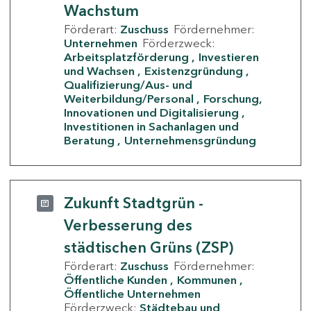
Wachstum
Förderart:
Zuschuss
Fördernehmer:
Unternehmen
Förderzweck:
Arbeitsplatzförderung
Investieren
und Wachsen
Existenzgründung
Qualifizierung/Aus- und
Weiterbildung/Personal
Forschung,
Innovationen und Digitalisierung
Investitionen in Sachanlagen und
Beratung
Unternehmensgründung
Zukunft Stadtgrün -
Verbesserung des
städtischen Grüns (ZSP)
Förderart:
Zuschuss
Fördernehmer:
Öffentliche Kunden
Kommunen
Öffentliche Unternehmen
Förderzweck:
Städtebau und