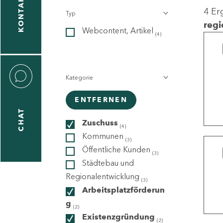
KONTAKT
4 Er
Typ
gen
regi
Webcontent, Artikel
n
(4)
Kategorie
ENTFERNEN
CHAT
icecenter
Zuschuss
(4)
Kommunen
(3)
Öffentliche Kunden
(3)
taktformular
Städtebau und
Regionalentwicklung
(3)
Arbeitsplatzförderun
g
erportal
(2)
Existenzgründung
(2)