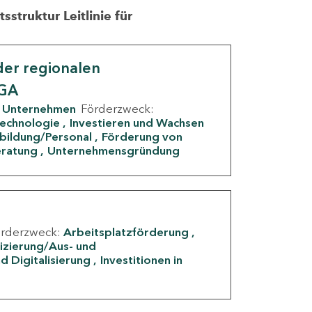
struktur Leitlinie für
er regionalen
IGA
Unternehmen
Förderzweck:
Technologie
Investieren und Wachsen
rbildung/Personal
Förderung von
eratung
Unternehmensgründung
örderzweck:
Arbeitsplatzförderung
fizierung/Aus- und
d Digitalisierung
Investitionen in
g