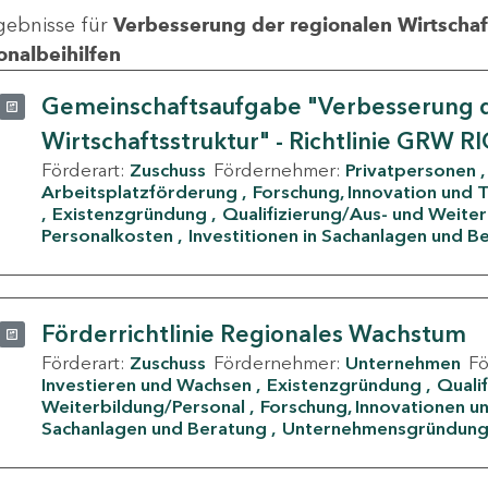
gebnisse für
Verbesserung der regionalen Wirtschafts
onalbeihilfen
Gemeinschaftsaufgabe "Verbesserung d
Wirtschaftsstruktur" - Richtlinie GRW R
Förderart:
Zuschuss
Fördernehmer:
Privatpersonen
Arbeitsplatzförderung
Forschung, Innovation und 
Existenzgründung
Qualifizierung/Aus- und Weite
Personalkosten
Investitionen in Sachanlagen und B
Förderrichtlinie Regionales Wachstum
Förderart:
Zuschuss
Fördernehmer:
Unternehmen
F
Investieren und Wachsen
Existenzgründung
Quali
Weiterbildung/Personal
Forschung, Innovationen un
Sachanlagen und Beratung
Unternehmensgründun