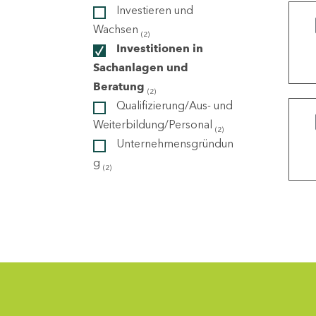
Investieren und
Wachsen
(2)
ndorte
Investitionen in
Sachanlagen und
Beratung
(2)
Qualifizierung/Aus- und
Weiterbildung/Personal
(2)
Unternehmensgründun
g
(2)