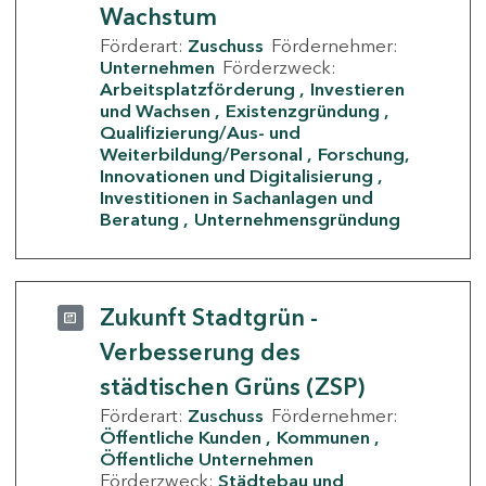
Wachstum
Förderart:
Zuschuss
Fördernehmer:
Unternehmen
Förderzweck:
Arbeitsplatzförderung
Investieren
und Wachsen
Existenzgründung
Qualifizierung/Aus- und
Weiterbildung/Personal
Forschung,
Innovationen und Digitalisierung
Investitionen in Sachanlagen und
Beratung
Unternehmensgründung
Zukunft Stadtgrün -
Verbesserung des
städtischen Grüns (ZSP)
Förderart:
Zuschuss
Fördernehmer:
Öffentliche Kunden
Kommunen
Öffentliche Unternehmen
Förderzweck:
Städtebau und