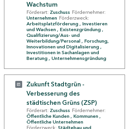
Wachstum
Förderart:
Zuschuss
Fördernehmer:
Unternehmen
Förderzweck:
Arbeitsplatzförderung
Investieren
und Wachsen
Existenzgründung
Qualifizierung/Aus- und
Weiterbildung/Personal
Forschung,
Innovationen und Digitalisierung
Investitionen in Sachanlagen und
Beratung
Unternehmensgründung
Zukunft Stadtgrün -
Verbesserung des
städtischen Grüns (ZSP)
Förderart:
Zuschuss
Fördernehmer:
Öffentliche Kunden
Kommunen
Öffentliche Unternehmen
Förderzweck:
Städtebau und