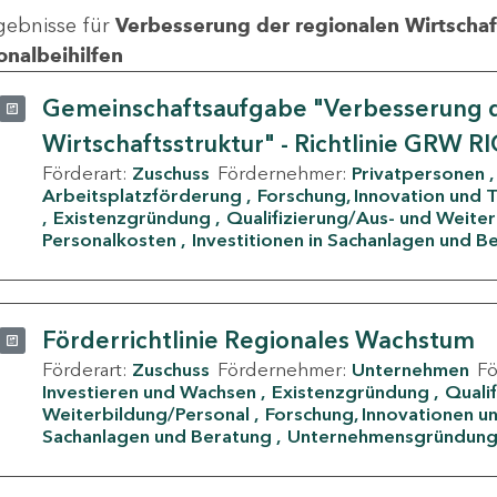
gebnisse für
Verbesserung der regionalen Wirtschafts
onalbeihilfen
Gemeinschaftsaufgabe "Verbesserung d
Wirtschaftsstruktur" - Richtlinie GRW R
Förderart:
Zuschuss
Fördernehmer:
Privatpersonen
Arbeitsplatzförderung
Forschung, Innovation und 
Existenzgründung
Qualifizierung/Aus- und Weite
Personalkosten
Investitionen in Sachanlagen und B
Förderrichtlinie Regionales Wachstum
Förderart:
Zuschuss
Fördernehmer:
Unternehmen
F
Investieren und Wachsen
Existenzgründung
Quali
Weiterbildung/Personal
Forschung, Innovationen un
Sachanlagen und Beratung
Unternehmensgründun