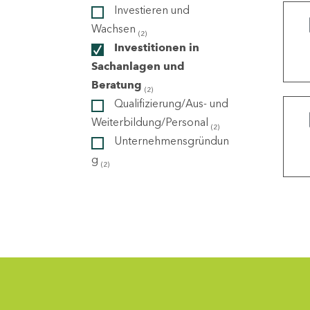
Investieren und
Wachsen
(2)
ndorte
Investitionen in
Sachanlagen und
Beratung
(2)
Qualifizierung/Aus- und
Weiterbildung/Personal
(2)
Unternehmensgründun
g
(2)