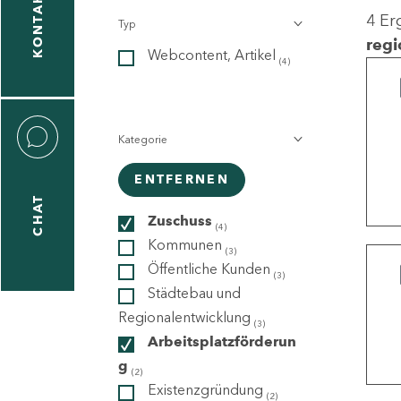
KONTAKT
4 Er
Typ
gen
regi
Webcontent, Artikel
n
(4)
Kategorie
ENTFERNEN
CHAT
icecenter
Zuschuss
(4)
Kommunen
(3)
Öffentliche Kunden
(3)
taktformular
Städtebau und
Regionalentwicklung
(3)
Arbeitsplatzförderun
g
erportal
(2)
Existenzgründung
(2)