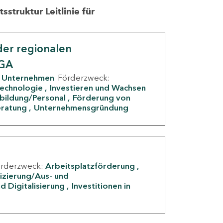
struktur Leitlinie für
er regionalen
IGA
Unternehmen
Förderzweck:
Technologie
Investieren und Wachsen
rbildung/Personal
Förderung von
eratung
Unternehmensgründung
örderzweck:
Arbeitsplatzförderung
fizierung/Aus- und
d Digitalisierung
Investitionen in
g