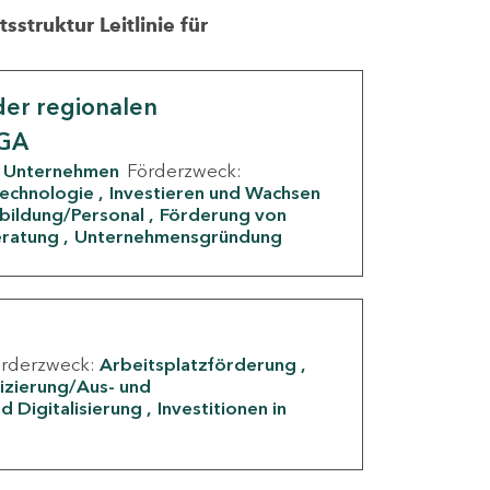
struktur Leitlinie für
er regionalen
IGA
Unternehmen
Förderzweck:
Technologie
Investieren und Wachsen
rbildung/Personal
Förderung von
eratung
Unternehmensgründung
örderzweck:
Arbeitsplatzförderung
fizierung/Aus- und
d Digitalisierung
Investitionen in
g