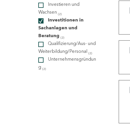
Investieren und
Wachsen
(2)
ndorte
Investitionen in
Sachanlagen und
Beratung
(2)
Qualifizierung/Aus- und
Weiterbildung/Personal
(2)
Unternehmensgründun
g
(2)