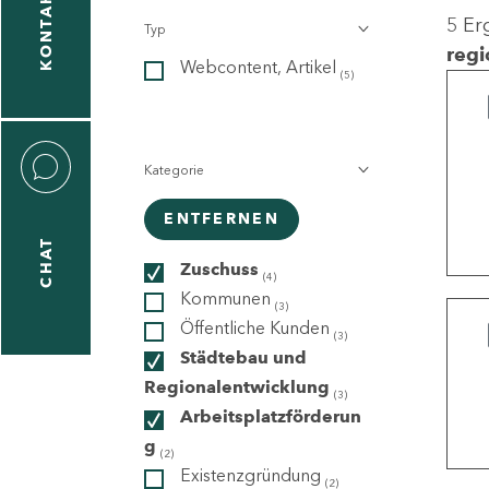
KONTAKT
5 Er
Typ
gen
regi
Webcontent, Artikel
n
(5)
Kategorie
ENTFERNEN
CHAT
icecenter
Zuschuss
(4)
Kommunen
(3)
Öffentliche Kunden
(3)
taktformular
Städtebau und
Regionalentwicklung
(3)
Arbeitsplatzförderun
g
erportal
(2)
Existenzgründung
(2)