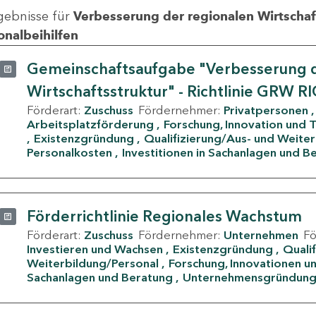
gebnisse für
Verbesserung der regionalen Wirtschafts
onalbeihilfen
Gemeinschaftsaufgabe "Verbesserung d
Wirtschaftsstruktur" - Richtlinie GRW R
Förderart:
Zuschuss
Fördernehmer:
Privatpersonen
Arbeitsplatzförderung
Forschung, Innovation und 
Existenzgründung
Qualifizierung/Aus- und Weite
Personalkosten
Investitionen in Sachanlagen und B
Förderrichtlinie Regionales Wachstum
Förderart:
Zuschuss
Fördernehmer:
Unternehmen
F
Investieren und Wachsen
Existenzgründung
Quali
Weiterbildung/Personal
Forschung, Innovationen un
Sachanlagen und Beratung
Unternehmensgründun