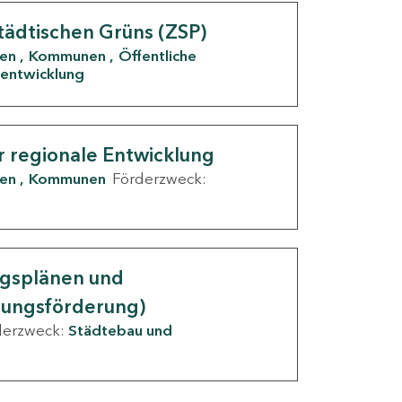
tädtischen Grüns (ZSP)
den
Kommunen
Öffentliche
entwicklung
r regionale Entwicklung
den
Kommunen
Förderzweck:
ngsplänen und
nungsförderung)
derzweck:
Städtebau und