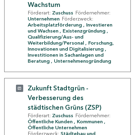
Wachstum
Förderart:
Zuschuss
Fördernehmer:
Unternehmen
Förderzweck:
Arbeitsplatzförderung
Investieren
und Wachsen
Existenzgründung
Qualifizierung/Aus- und
Weiterbildung/Personal
Forschung,
Innovationen und Digitalisierung
Investitionen in Sachanlagen und
Beratung
Unternehmensgründung
Zukunft Stadtgrün -
Verbesserung des
städtischen Grüns (ZSP)
Förderart:
Zuschuss
Fördernehmer:
Öffentliche Kunden
Kommunen
Öffentliche Unternehmen
Förderzweck:
Städtebau und