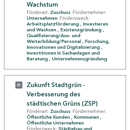
Wachstum
Förderart:
Zuschuss
Fördernehmer:
Unternehmen
Förderzweck:
Arbeitsplatzförderung
Investieren
und Wachsen
Existenzgründung
Qualifizierung/Aus- und
Weiterbildung/Personal
Forschung,
Innovationen und Digitalisierung
Investitionen in Sachanlagen und
Beratung
Unternehmensgründung
Zukunft Stadtgrün -
Verbesserung des
städtischen Grüns (ZSP)
Förderart:
Zuschuss
Fördernehmer:
Öffentliche Kunden
Kommunen
Öffentliche Unternehmen
Förderzweck:
Städtebau und