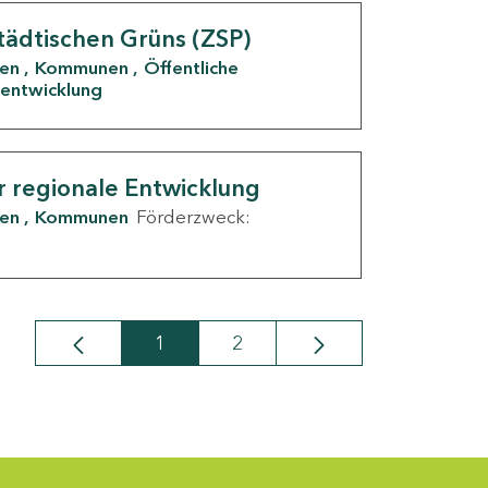
tädtischen Grüns (ZSP)
den
Kommunen
Öffentliche
entwicklung
r regionale Entwicklung
den
Kommunen
Förderzweck:
1
2
Seite
Seite