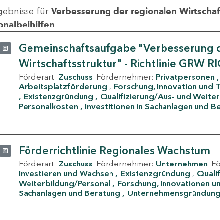
gebnisse für
Verbesserung der regionalen Wirtschafts
onalbeihilfen
Gemeinschaftsaufgabe "Verbesserung d
Wirtschaftsstruktur" - Richtlinie GRW R
Förderart:
Zuschuss
Fördernehmer:
Privatpersonen
Arbeitsplatzförderung
Forschung, Innovation und 
Existenzgründung
Qualifizierung/Aus- und Weite
Personalkosten
Investitionen in Sachanlagen und B
Förderrichtlinie Regionales Wachstum
Förderart:
Zuschuss
Fördernehmer:
Unternehmen
F
Investieren und Wachsen
Existenzgründung
Quali
Weiterbildung/Personal
Forschung, Innovationen un
Sachanlagen und Beratung
Unternehmensgründun