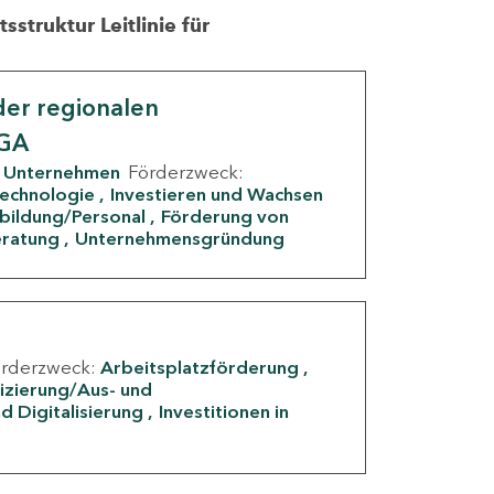
struktur Leitlinie für
er regionalen
IGA
Unternehmen
Förderzweck:
Technologie
Investieren und Wachsen
rbildung/Personal
Förderung von
eratung
Unternehmensgründung
örderzweck:
Arbeitsplatzförderung
fizierung/Aus- und
d Digitalisierung
Investitionen in
g