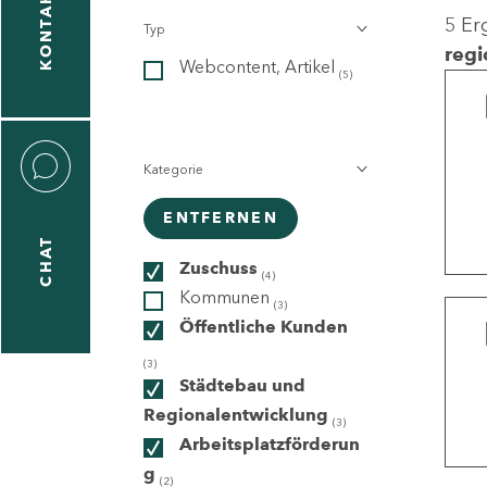
KONTAKT
5 Er
Typ
gen
regi
Webcontent, Artikel
n
(5)
Kategorie
ENTFERNEN
CHAT
icecenter
Zuschuss
(4)
Kommunen
(3)
Öffentliche Kunden
taktformular
(3)
Städtebau und
Regionalentwicklung
(3)
Arbeitsplatzförderun
erportal
g
(2)