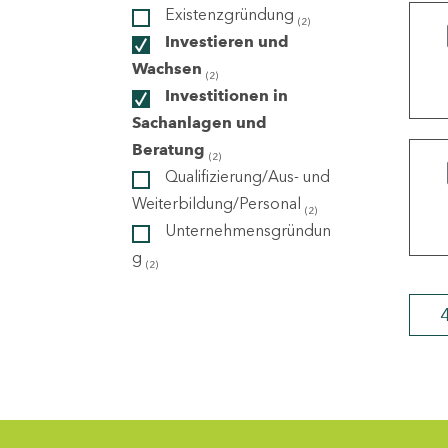
Existenzgründung
(2)
Investieren und
ndorte
Wachsen
(2)
Investitionen in
Sachanlagen und
Beratung
(2)
Qualifizierung/Aus- und
Weiterbildung/Personal
(2)
Unternehmensgründun
g
(2)