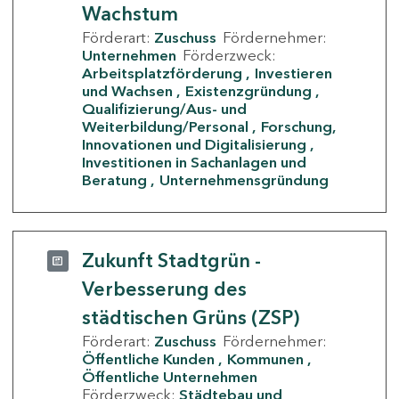
Wachstum
Förderart:
Zuschuss
Fördernehmer:
Unternehmen
Förderzweck:
Arbeitsplatzförderung
Investieren
und Wachsen
Existenzgründung
Qualifizierung/Aus- und
Weiterbildung/Personal
Forschung,
Innovationen und Digitalisierung
Investitionen in Sachanlagen und
Beratung
Unternehmensgründung
Zukunft Stadtgrün -
Verbesserung des
städtischen Grüns (ZSP)
Förderart:
Zuschuss
Fördernehmer:
Öffentliche Kunden
Kommunen
Öffentliche Unternehmen
Förderzweck:
Städtebau und