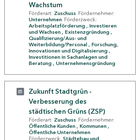
Wachstum
Förderart:
Zuschuss
Fördernehmer:
Unternehmen
Förderzweck:
Arbeitsplatzförderung
Investieren
und Wachsen
Existenzgründung
Qualifizierung/Aus- und
Weiterbildung/Personal
Forschung,
Innovationen und Digitalisierung
Investitionen in Sachanlagen und
Beratung
Unternehmensgründung
Zukunft Stadtgrün -
Verbesserung des
städtischen Grüns (ZSP)
Förderart:
Zuschuss
Fördernehmer:
Öffentliche Kunden
Kommunen
Öffentliche Unternehmen
Förderzweck:
Städtebau und