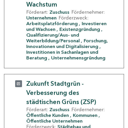
Wachstum
Förderart:
Zuschuss
Fördernehmer:
Unternehmen
Förderzweck:
Arbeitsplatzförderung
Investieren
und Wachsen
Existenzgründung
Qualifizierung/Aus- und
Weiterbildung/Personal
Forschung,
Innovationen und Digitalisierung
Investitionen in Sachanlagen und
Beratung
Unternehmensgründung
Zukunft Stadtgrün -
Verbesserung des
städtischen Grüns (ZSP)
Förderart:
Zuschuss
Fördernehmer:
Öffentliche Kunden
Kommunen
Öffentliche Unternehmen
Förderzweck:
Städtebau und