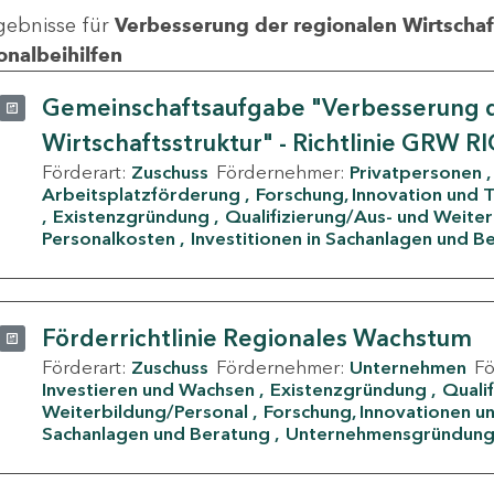
gebnisse für
Verbesserung der regionalen Wirtschafts
onalbeihilfen
Gemeinschaftsaufgabe "Verbesserung d
Wirtschaftsstruktur" - Richtlinie GRW R
Förderart:
Zuschuss
Fördernehmer:
Privatpersonen
Arbeitsplatzförderung
Forschung, Innovation und 
Existenzgründung
Qualifizierung/Aus- und Weite
Personalkosten
Investitionen in Sachanlagen und B
Förderrichtlinie Regionales Wachstum
Förderart:
Zuschuss
Fördernehmer:
Unternehmen
F
Investieren und Wachsen
Existenzgründung
Quali
Weiterbildung/Personal
Forschung, Innovationen un
Sachanlagen und Beratung
Unternehmensgründun