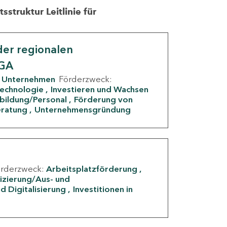
struktur Leitlinie für
er regionalen
IGA
Unternehmen
Förderzweck:
Technologie
Investieren und Wachsen
rbildung/Personal
Förderung von
eratung
Unternehmensgründung
örderzweck:
Arbeitsplatzförderung
fizierung/Aus- und
d Digitalisierung
Investitionen in
g