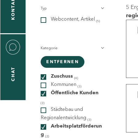
KONTAKT
5 Er
Typ
gen
regi
Webcontent, Artikel
n
(5)
Kategorie
ENTFERNEN
CHAT
icecenter
Zuschuss
(4)
Kommunen
(3)
Öffentliche Kunden
taktformular
(3)
Städtebau und
Regionalentwicklung
(3)
Arbeitsplatzförderun
erportal
g
(2)