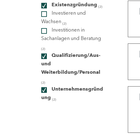
Existenzgründung
(2)
Investieren und
ndorte
Wachsen
(2)
Investitionen in
Sachanlagen und Beratung
(2)
Qualifizierung/Aus-
und
Weiterbildung/Personal
(2)
Unternehmensgründ
ung
(2)