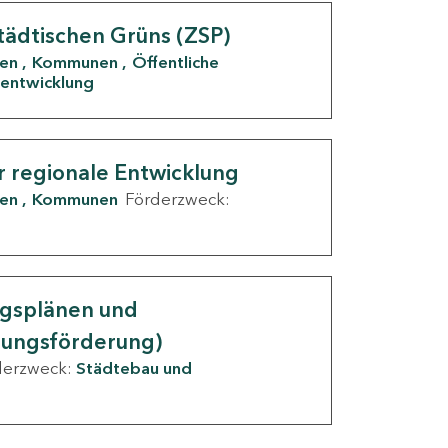
tädtischen Grüns (ZSP)
den
Kommunen
Öffentliche
entwicklung
r regionale Entwicklung
den
Kommunen
Förderzweck:
ngsplänen und
nungsförderung)
derzweck:
Städtebau und