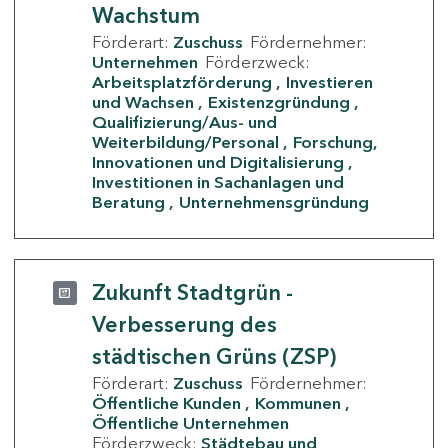
Wachstum
Förderart:
Zuschuss
Fördernehmer:
Unternehmen
Förderzweck:
Arbeitsplatzförderung
Investieren
und Wachsen
Existenzgründung
Qualifizierung/Aus- und
Weiterbildung/Personal
Forschung,
Innovationen und Digitalisierung
Investitionen in Sachanlagen und
Beratung
Unternehmensgründung
Zukunft Stadtgrün -
Verbesserung des
städtischen Grüns (ZSP)
Förderart:
Zuschuss
Fördernehmer:
Öffentliche Kunden
Kommunen
Öffentliche Unternehmen
Förderzweck:
Städtebau und