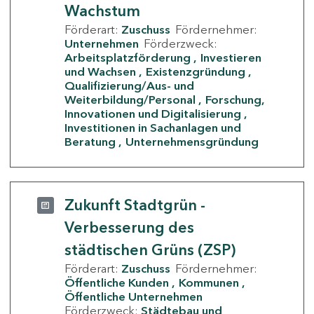
Wachstum
Förderart:
Zuschuss
Fördernehmer:
Unternehmen
Förderzweck:
Arbeitsplatzförderung
Investieren
und Wachsen
Existenzgründung
Qualifizierung/Aus- und
Weiterbildung/Personal
Forschung,
Innovationen und Digitalisierung
Investitionen in Sachanlagen und
Beratung
Unternehmensgründung
Zukunft Stadtgrün -
Verbesserung des
städtischen Grüns (ZSP)
Förderart:
Zuschuss
Fördernehmer:
Öffentliche Kunden
Kommunen
Öffentliche Unternehmen
Förderzweck:
Städtebau und