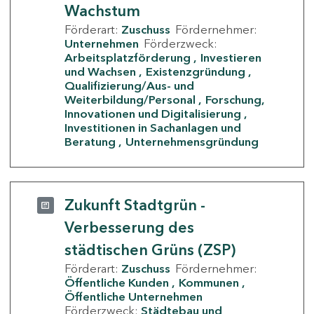
Wachstum
Förderart:
Zuschuss
Fördernehmer:
Unternehmen
Förderzweck:
Arbeitsplatzförderung
Investieren
und Wachsen
Existenzgründung
Qualifizierung/Aus- und
Weiterbildung/Personal
Forschung,
Innovationen und Digitalisierung
Investitionen in Sachanlagen und
Beratung
Unternehmensgründung
Zukunft Stadtgrün -
Verbesserung des
städtischen Grüns (ZSP)
Förderart:
Zuschuss
Fördernehmer:
Öffentliche Kunden
Kommunen
Öffentliche Unternehmen
Förderzweck:
Städtebau und