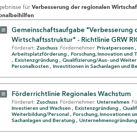
gebnisse für
Verbesserung der regionalen Wirtschafts
onalbeihilfen
Gemeinschaftsaufgabe "Verbesserung d
Wirtschaftsstruktur" - Richtlinie GRW R
Förderart:
Zuschuss
Fördernehmer:
Privatpersonen
Arbeitsplatzförderung
Forschung, Innovation und 
Existenzgründung
Qualifizierung/Aus- und Weite
Personalkosten
Investitionen in Sachanlagen und B
Förderrichtlinie Regionales Wachstum
Förderart:
Zuschuss
Fördernehmer:
Unternehmen
F
Investieren und Wachsen
Existenzgründung
Quali
Weiterbildung/Personal
Forschung, Innovationen un
Sachanlagen und Beratung
Unternehmensgründun