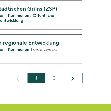
tädtischen Grüns (ZSP)
den
Kommunen
Öffentliche
entwicklung
r regionale Entwicklung
den
Kommunen
Förderzweck:
1
2
Seite
Seite