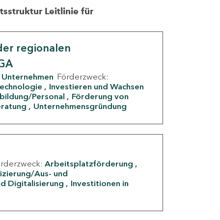
struktur Leitlinie für
er regionalen
IGA
Unternehmen
Förderzweck:
Technologie
Investieren und Wachsen
rbildung/Personal
Förderung von
eratung
Unternehmensgründung
örderzweck:
Arbeitsplatzförderung
fizierung/Aus- und
d Digitalisierung
Investitionen in
g