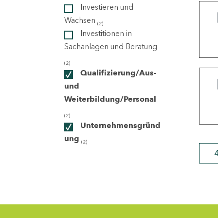
Investieren und
Wachsen
(2)
ndorte
Investitionen in
Sachanlagen und Beratung
(2)
Qualifizierung/Aus-
und
Weiterbildung/Personal
(2)
Unternehmensgründ
ung
(2)