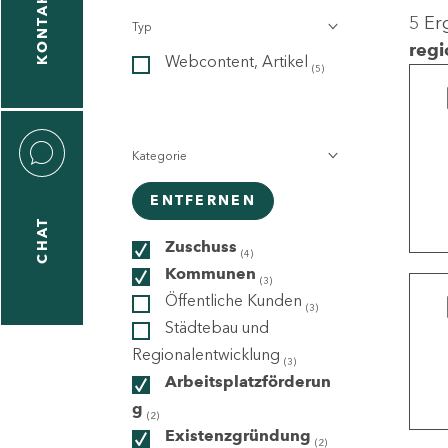
KONTAKT
5 Er
Typ
gen
regi
Webcontent, Artikel
n
(5)
Kategorie
ENTFERNEN
CHAT
icecenter
Zuschuss
(4)
Kommunen
(3)
Öffentliche Kunden
(3)
taktformular
Städtebau und
Regionalentwicklung
(3)
Arbeitsplatzförderun
g
erportal
(2)
Existenzgründung
(2)