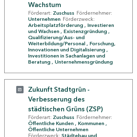
Wachstum
Förderart:
Zuschuss
Fördernehmer:
Unternehmen
Förderzweck:
Arbeitsplatzförderung
Investieren
und Wachsen
Existenzgründung
Qualifizierung/Aus- und
Weiterbildung/Personal
Forschung,
Innovationen und Digitalisierung
Investitionen in Sachanlagen und
Beratung
Unternehmensgründung
Zukunft Stadtgrün -
Verbesserung des
städtischen Grüns (ZSP)
Förderart:
Zuschuss
Fördernehmer:
Öffentliche Kunden
Kommunen
Öffentliche Unternehmen
Förderzweck:
Städtebau und