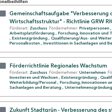
onalbeihilfen
Gemeinschaftsaufgabe "Verbesserung d
Wirtschaftsstruktur" - Richtlinie GRW R
Förderart:
Zuschuss
Fördernehmer:
Privatpersonen
Arbeitsplatzförderung
Forschung, Innovation und 
Existenzgründung
Qualifizierung/Aus- und Weite
Personalkosten
Investitionen in Sachanlagen und B
Förderrichtlinie Regionales Wachstum
Förderart:
Zuschuss
Fördernehmer:
Unternehmen
F
Investieren und Wachsen
Existenzgründung
Quali
Weiterbildung/Personal
Forschung, Innovationen un
Sachanlagen und Beratung
Unternehmensgründun
Zukunft Stadtgrün - Verbesserung des s