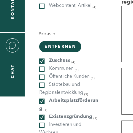
KONTAKT
regi
Webcontent, Artikel
(4)
gen
n
Kategorie
ENTFERNEN
Zuschuss
(4)
CHAT
Kommunen
icecenter
(3)
Öffentliche Kunden
(3)
Städtebau und
Regionalentwicklung
(3)
taktformular
Arbeitsplatzförderun
g
(2)
Existenzgründung
(2)
erportal
Investieren und
Wachsen