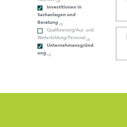
(2)
Investitionen in
Sachanlagen und
ndorte
Beratung
(2)
Qualifizierung/Aus- und
Weiterbildung/Personal
(2)
Unternehmensgründ
ung
(2)