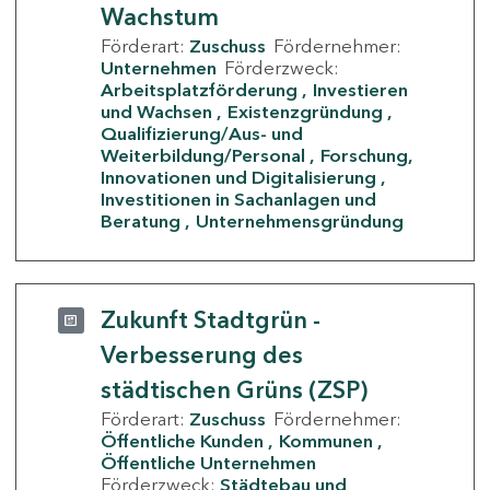
Wachstum
Förderart:
Zuschuss
Fördernehmer:
Unternehmen
Förderzweck:
Arbeitsplatzförderung
Investieren
und Wachsen
Existenzgründung
Qualifizierung/Aus- und
Weiterbildung/Personal
Forschung,
Innovationen und Digitalisierung
Investitionen in Sachanlagen und
Beratung
Unternehmensgründung
Zukunft Stadtgrün -
Verbesserung des
städtischen Grüns (ZSP)
Förderart:
Zuschuss
Fördernehmer:
Öffentliche Kunden
Kommunen
Öffentliche Unternehmen
Förderzweck:
Städtebau und