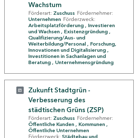
Wachstum
Förderart:
Zuschuss
Fördernehmer:
Unternehmen
Förderzweck:
Arbeitsplatzförderung
Investieren
und Wachsen
Existenzgründung
Qualifizierung/Aus- und
Weiterbildung/Personal
Forschung,
Innovationen und Digitalisierung
Investitionen in Sachanlagen und
Beratung
Unternehmensgründung
Zukunft Stadtgrün -
Verbesserung des
städtischen Grüns (ZSP)
Förderart:
Zuschuss
Fördernehmer:
Öffentliche Kunden
Kommunen
Öffentliche Unternehmen
Förderzweck:
Städtebau und