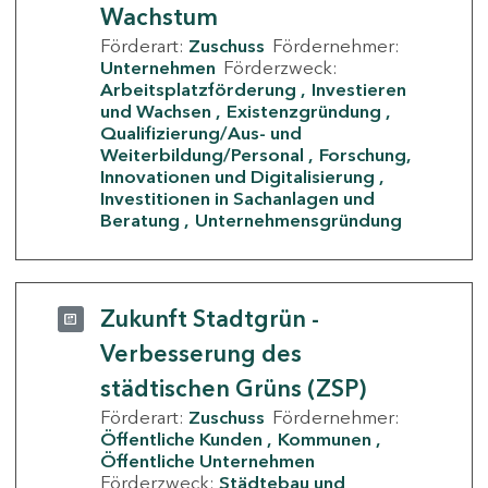
Wachstum
Förderart:
Zuschuss
Fördernehmer:
Unternehmen
Förderzweck:
Arbeitsplatzförderung
Investieren
und Wachsen
Existenzgründung
Qualifizierung/Aus- und
Weiterbildung/Personal
Forschung,
Innovationen und Digitalisierung
Investitionen in Sachanlagen und
Beratung
Unternehmensgründung
Zukunft Stadtgrün -
Verbesserung des
städtischen Grüns (ZSP)
Förderart:
Zuschuss
Fördernehmer:
Öffentliche Kunden
Kommunen
Öffentliche Unternehmen
Förderzweck:
Städtebau und