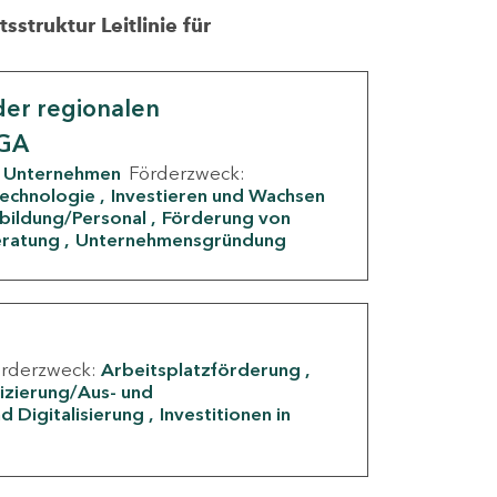
struktur Leitlinie für
er regionalen
IGA
Unternehmen
Förderzweck:
Technologie
Investieren und Wachsen
rbildung/Personal
Förderung von
eratung
Unternehmensgründung
örderzweck:
Arbeitsplatzförderung
fizierung/Aus- und
d Digitalisierung
Investitionen in
g