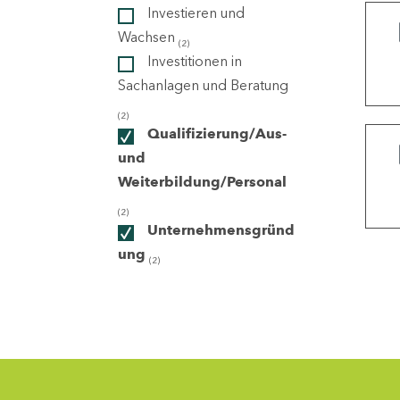
Investieren und
Wachsen
(2)
ndorte
Investitionen in
Sachanlagen und Beratung
(2)
Qualifizierung/Aus-
und
Weiterbildung/Personal
(2)
Unternehmensgründ
ung
(2)