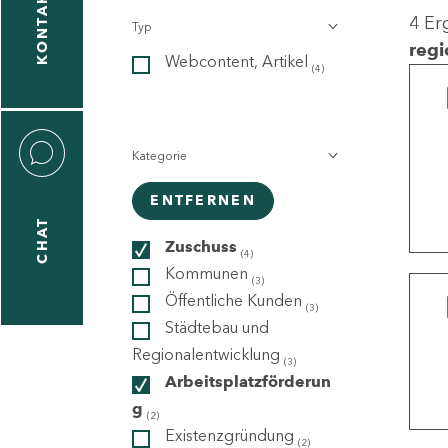
KONTAKT
4 Er
Typ
gen
regi
Webcontent, Artikel
n
(4)
Kategorie
ENTFERNEN
CHAT
icecenter
Zuschuss
(4)
Kommunen
(3)
Öffentliche Kunden
(3)
taktformular
Städtebau und
Regionalentwicklung
(3)
Arbeitsplatzförderun
g
erportal
(2)
Existenzgründung
(2)