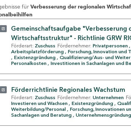
gebnisse für
Verbesserung der regionalen Wirtschafts
onalbeihilfen
Gemeinschaftsaufgabe "Verbesserung d
Wirtschaftsstruktur" - Richtlinie GRW R
Förderart:
Zuschuss
Fördernehmer:
Privatpersonen
Arbeitsplatzförderung
Forschung, Innovation und 
Existenzgründung
Qualifizierung/Aus- und Weite
Personalkosten
Investitionen in Sachanlagen und B
Förderrichtlinie Regionales Wachstum
Förderart:
Zuschuss
Fördernehmer:
Unternehmen
F
Investieren und Wachsen
Existenzgründung
Quali
Weiterbildung/Personal
Forschung, Innovationen un
Sachanlagen und Beratung
Unternehmensgründun