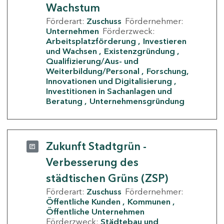
Wachstum
Förderart:
Zuschuss
Fördernehmer:
Unternehmen
Förderzweck:
Arbeitsplatzförderung
Investieren
und Wachsen
Existenzgründung
Qualifizierung/Aus- und
Weiterbildung/Personal
Forschung,
Innovationen und Digitalisierung
Investitionen in Sachanlagen und
Beratung
Unternehmensgründung
Zukunft Stadtgrün -
Verbesserung des
städtischen Grüns (ZSP)
Förderart:
Zuschuss
Fördernehmer:
Öffentliche Kunden
Kommunen
Öffentliche Unternehmen
Förderzweck:
Städtebau und