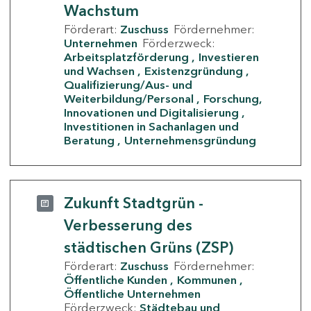
Wachstum
Förderart:
Zuschuss
Fördernehmer:
Unternehmen
Förderzweck:
Arbeitsplatzförderung
Investieren
und Wachsen
Existenzgründung
Qualifizierung/Aus- und
Weiterbildung/Personal
Forschung,
Innovationen und Digitalisierung
Investitionen in Sachanlagen und
Beratung
Unternehmensgründung
Zukunft Stadtgrün -
Verbesserung des
städtischen Grüns (ZSP)
Förderart:
Zuschuss
Fördernehmer:
Öffentliche Kunden
Kommunen
Öffentliche Unternehmen
Förderzweck:
Städtebau und