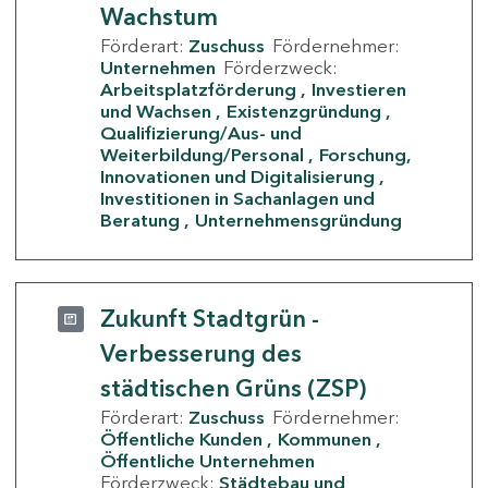
Wachstum
Förderart:
Zuschuss
Fördernehmer:
Unternehmen
Förderzweck:
Arbeitsplatzförderung
Investieren
und Wachsen
Existenzgründung
Qualifizierung/Aus- und
Weiterbildung/Personal
Forschung,
Innovationen und Digitalisierung
Investitionen in Sachanlagen und
Beratung
Unternehmensgründung
Zukunft Stadtgrün -
Verbesserung des
städtischen Grüns (ZSP)
Förderart:
Zuschuss
Fördernehmer:
Öffentliche Kunden
Kommunen
Öffentliche Unternehmen
Förderzweck:
Städtebau und