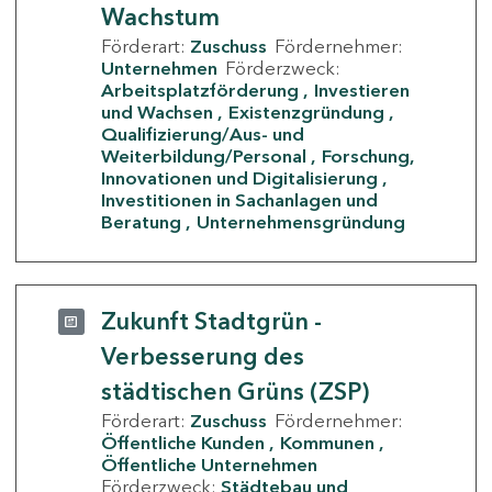
Wachstum
Förderart:
Zuschuss
Fördernehmer:
Unternehmen
Förderzweck:
Arbeitsplatzförderung
Investieren
und Wachsen
Existenzgründung
Qualifizierung/Aus- und
Weiterbildung/Personal
Forschung,
Innovationen und Digitalisierung
Investitionen in Sachanlagen und
Beratung
Unternehmensgründung
Zukunft Stadtgrün -
Verbesserung des
städtischen Grüns (ZSP)
Förderart:
Zuschuss
Fördernehmer:
Öffentliche Kunden
Kommunen
Öffentliche Unternehmen
Förderzweck:
Städtebau und