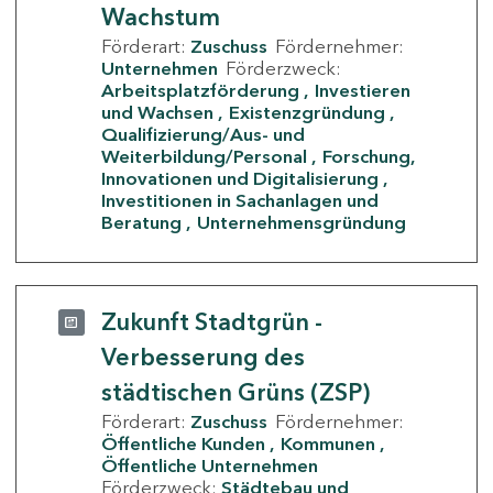
Wachstum
Förderart:
Zuschuss
Fördernehmer:
Unternehmen
Förderzweck:
Arbeitsplatzförderung
Investieren
und Wachsen
Existenzgründung
Qualifizierung/Aus- und
Weiterbildung/Personal
Forschung,
Innovationen und Digitalisierung
Investitionen in Sachanlagen und
Beratung
Unternehmensgründung
Zukunft Stadtgrün -
Verbesserung des
städtischen Grüns (ZSP)
Förderart:
Zuschuss
Fördernehmer:
Öffentliche Kunden
Kommunen
Öffentliche Unternehmen
Förderzweck:
Städtebau und