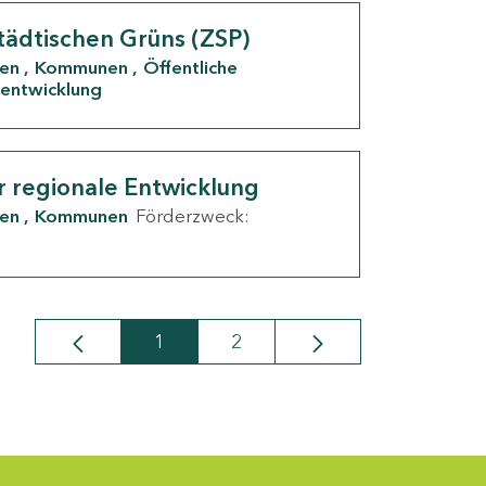
tädtischen Grüns (ZSP)
den
Kommunen
Öffentliche
entwicklung
r regionale Entwicklung
den
Kommunen
Förderzweck:
1
2
Seite
Seite