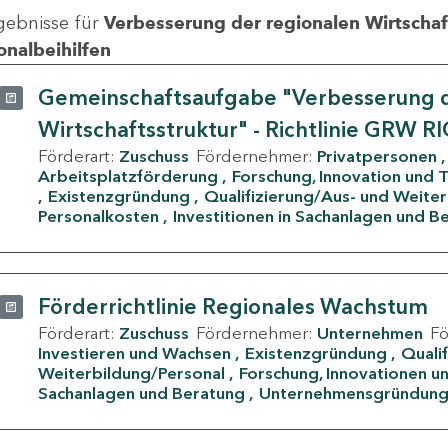
gebnisse für
Verbesserung der regionalen Wirtschafts
onalbeihilfen
Gemeinschaftsaufgabe "Verbesserung d
Wirtschaftsstruktur" - Richtlinie GRW R
Förderart:
Zuschuss
Fördernehmer:
Privatpersonen
Arbeitsplatzförderung
Forschung, Innovation und 
Existenzgründung
Qualifizierung/Aus- und Weite
Personalkosten
Investitionen in Sachanlagen und B
Förderrichtlinie Regionales Wachstum
Förderart:
Zuschuss
Fördernehmer:
Unternehmen
F
Investieren und Wachsen
Existenzgründung
Quali
Weiterbildung/Personal
Forschung, Innovationen un
Sachanlagen und Beratung
Unternehmensgründun