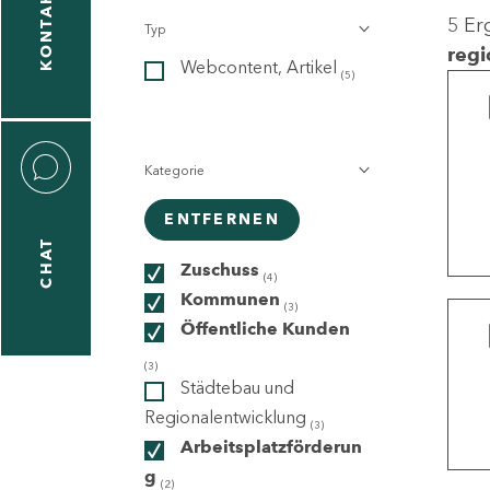
KONTAKT
5 Er
Typ
gen
regi
Webcontent, Artikel
n
(5)
Kategorie
ENTFERNEN
CHAT
icecenter
Zuschuss
(4)
Kommunen
(3)
Öffentliche Kunden
taktformular
(3)
Städtebau und
Regionalentwicklung
(3)
Arbeitsplatzförderun
erportal
g
(2)