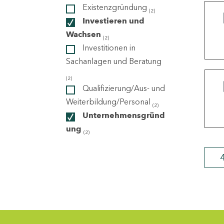
Existenzgründung
(2)
Investieren und
ndorte
Wachsen
(2)
Investitionen in
Sachanlagen und Beratung
(2)
Qualifizierung/Aus- und
Weiterbildung/Personal
(2)
Unternehmensgründ
ung
(2)