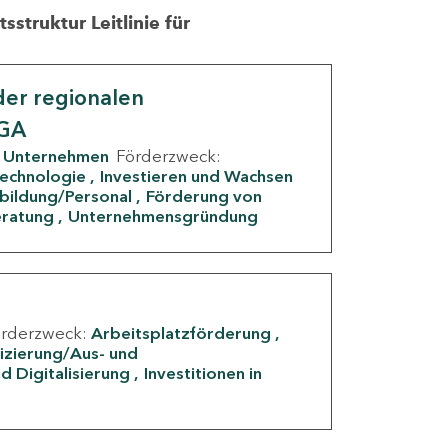
struktur Leitlinie für
er regionalen
IGA
Unternehmen
Förderzweck:
Technologie
Investieren und Wachsen
rbildung/Personal
Förderung von
eratung
Unternehmensgründung
örderzweck:
Arbeitsplatzförderung
fizierung/Aus- und
d Digitalisierung
Investitionen in
g