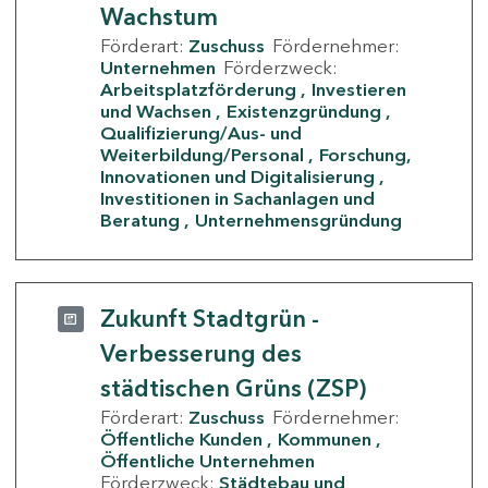
Wachstum
Förderart:
Zuschuss
Fördernehmer:
Unternehmen
Förderzweck:
Arbeitsplatzförderung
Investieren
und Wachsen
Existenzgründung
Qualifizierung/Aus- und
Weiterbildung/Personal
Forschung,
Innovationen und Digitalisierung
Investitionen in Sachanlagen und
Beratung
Unternehmensgründung
Zukunft Stadtgrün -
Verbesserung des
städtischen Grüns (ZSP)
Förderart:
Zuschuss
Fördernehmer:
Öffentliche Kunden
Kommunen
Öffentliche Unternehmen
Förderzweck:
Städtebau und