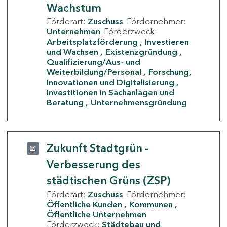
Wachstum
Förderart:
Zuschuss
Fördernehmer:
Unternehmen
Förderzweck:
Arbeitsplatzförderung
Investieren
und Wachsen
Existenzgründung
Qualifizierung/Aus- und
Weiterbildung/Personal
Forschung,
Innovationen und Digitalisierung
Investitionen in Sachanlagen und
Beratung
Unternehmensgründung
Zukunft Stadtgrün -
Verbesserung des
städtischen Grüns (ZSP)
Förderart:
Zuschuss
Fördernehmer:
Öffentliche Kunden
Kommunen
Öffentliche Unternehmen
Förderzweck:
Städtebau und