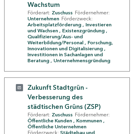
Wachstum
Förderart:
Zuschuss
Fördernehmer:
Unternehmen
Förderzweck:
Arbeitsplatzförderung
Investieren
und Wachsen
Existenzgründung
Qualifizierung/Aus- und
Weiterbildung/Personal
Forschung,
Innovationen und Digitalisierung
Investitionen in Sachanlagen und
Beratung
Unternehmensgründung
Zukunft Stadtgrün -
Verbesserung des
städtischen Grüns (ZSP)
Förderart:
Zuschuss
Fördernehmer:
Öffentliche Kunden
Kommunen
Öffentliche Unternehmen
Förderzweck:
Städtebau und