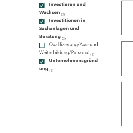
Investieren und
Wachsen
(2)
ndorte
Investitionen in
Sachanlagen und
Beratung
(2)
Qualifizierung/Aus- und
Weiterbildung/Personal
(2)
Unternehmensgründ
ung
(2)