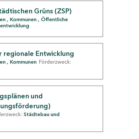
tädtischen Grüns (ZSP)
den
Kommunen
Öffentliche
entwicklung
r regionale Entwicklung
den
Kommunen
Förderzweck:
ngsplänen und
nungsförderung)
derzweck:
Städtebau und