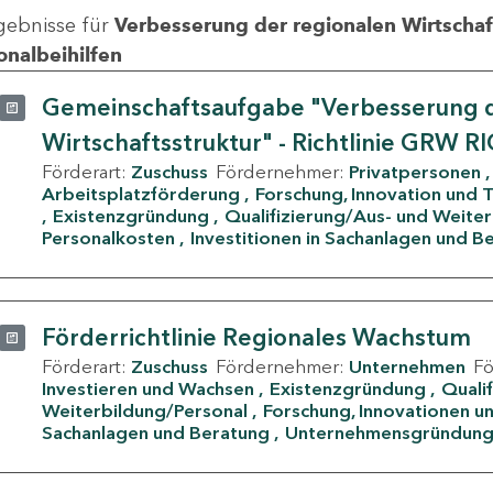
gebnisse für
Verbesserung der regionalen Wirtschafts
onalbeihilfen
Gemeinschaftsaufgabe "Verbesserung d
Wirtschaftsstruktur" - Richtlinie GRW R
Förderart:
Zuschuss
Fördernehmer:
Privatpersonen
Arbeitsplatzförderung
Forschung, Innovation und 
Existenzgründung
Qualifizierung/Aus- und Weite
Personalkosten
Investitionen in Sachanlagen und B
Förderrichtlinie Regionales Wachstum
Förderart:
Zuschuss
Fördernehmer:
Unternehmen
F
Investieren und Wachsen
Existenzgründung
Quali
Weiterbildung/Personal
Forschung, Innovationen un
Sachanlagen und Beratung
Unternehmensgründun