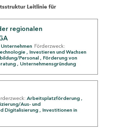
struktur Leitlinie für
er regionalen
IGA
Unternehmen
Förderzweck:
Technologie
Investieren und Wachsen
rbildung/Personal
Förderung von
eratung
Unternehmensgründung
örderzweck:
Arbeitsplatzförderung
fizierung/Aus- und
d Digitalisierung
Investitionen in
g