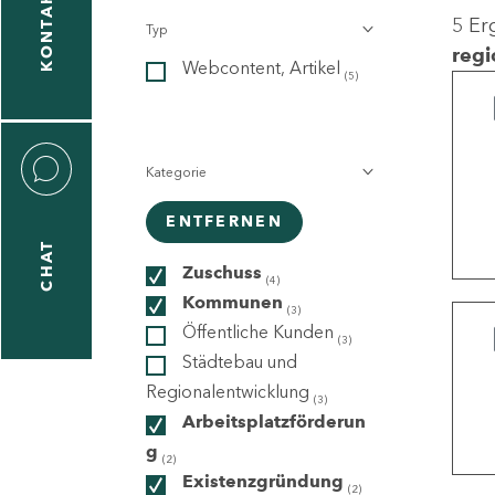
KONTAKT
5 Er
Typ
gen
regi
Webcontent, Artikel
n
(5)
Kategorie
ENTFERNEN
CHAT
icecenter
Zuschuss
(4)
Kommunen
(3)
Öffentliche Kunden
(3)
taktformular
Städtebau und
Regionalentwicklung
(3)
Arbeitsplatzförderun
g
erportal
(2)
Existenzgründung
(2)