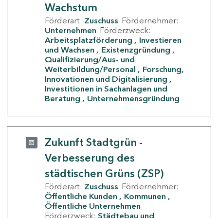
Wachstum
Förderart:
Zuschuss
Fördernehmer:
Unternehmen
Förderzweck:
Arbeitsplatzförderung
Investieren
und Wachsen
Existenzgründung
Qualifizierung/Aus- und
Weiterbildung/Personal
Forschung,
Innovationen und Digitalisierung
Investitionen in Sachanlagen und
Beratung
Unternehmensgründung
Zukunft Stadtgrün -
Verbesserung des
städtischen Grüns (ZSP)
Förderart:
Zuschuss
Fördernehmer:
Öffentliche Kunden
Kommunen
Öffentliche Unternehmen
Förderzweck:
Städtebau und