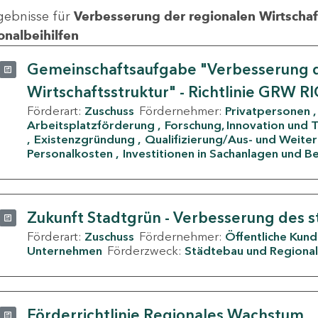
gebnisse für
Verbesserung der regionalen Wirtschafts
onalbeihilfen
Gemeinschaftsaufgabe "Verbesserung d
Wirtschaftsstruktur" - Richtlinie GRW R
Förderart:
Zuschuss
Fördernehmer:
Privatpersonen
Arbeitsplatzförderung
Forschung, Innovation und 
Existenzgründung
Qualifizierung/Aus- und Weite
Personalkosten
Investitionen in Sachanlagen und B
Zukunft Stadtgrün - Verbesserung des s
Förderart:
Zuschuss
Fördernehmer:
Öffentliche Kun
Unternehmen
Förderzweck:
Städtebau und Regional
Förderrichtlinie Regionales Wachstum