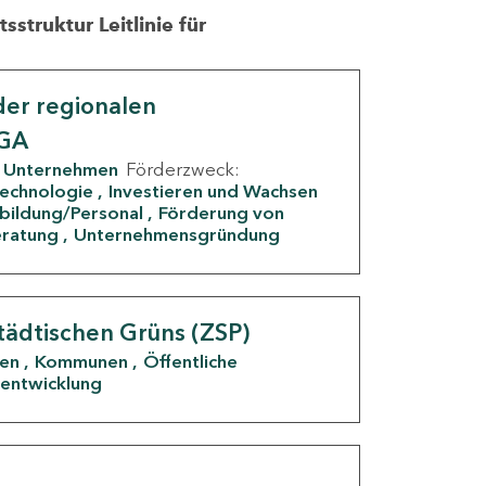
struktur Leitlinie für
er regionalen
IGA
Unternehmen
Förderzweck:
Technologie
Investieren und Wachsen
rbildung/Personal
Förderung von
eratung
Unternehmensgründung
tädtischen Grüns (ZSP)
den
Kommunen
Öffentliche
entwicklung