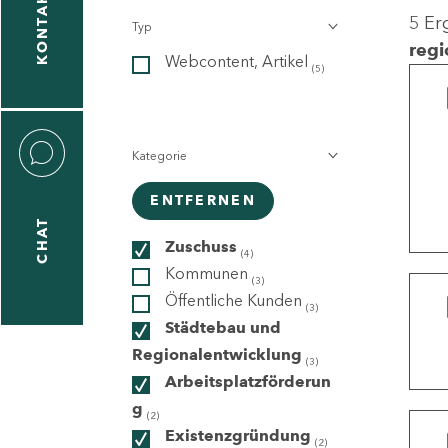
KONTAKT
5 Er
Typ
gen
regi
Webcontent, Artikel
n
(5)
Kategorie
ENTFERNEN
CHAT
icecenter
Zuschuss
(4)
Kommunen
(3)
Öffentliche Kunden
(3)
taktformular
Städtebau und
Regionalentwicklung
(3)
Arbeitsplatzförderun
g
erportal
(2)
Existenzgründung
(2)