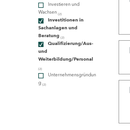
Investieren und
Wachsen
(2)
ndorte
Investitionen in
Sachanlagen und
Beratung
(2)
Qualifizierung/Aus-
und
Weiterbildung/Personal
(2)
Unternehmensgründun
g
(2)