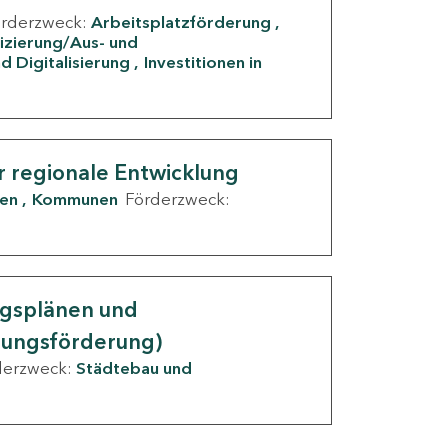
örderzweck:
Arbeitsplatzförderung
fizierung/Aus- und
d Digitalisierung
Investitionen in
g
r regionale Entwicklung
den
Kommunen
Förderzweck:
ngsplänen und
nungsförderung)
derzweck:
Städtebau und