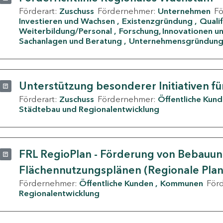
Förderart:
Zuschuss
Fördernehmer:
Unternehmen
F
Investieren und Wachsen
Existenzgründung
Quali
Weiterbildung/Personal
Forschung, Innovationen un
Sachanlagen und Beratung
Unternehmensgründun
Unterstützung besonderer Initiativen fü
Förderart:
Zuschuss
Fördernehmer:
Öffentliche Kun
Städtebau und Regionalentwicklung
FRL RegioPlan - Förderung von Bebauu
Flächennutzungsplänen (Regionale Pla
Fördernehmer:
Öffentliche Kunden
Kommunen
För
Regionalentwicklung