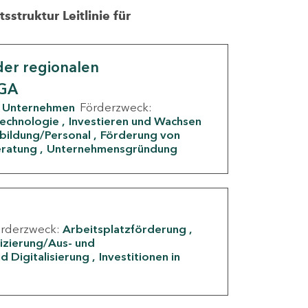
struktur Leitlinie für
er regionalen
IGA
Unternehmen
Förderzweck:
Technologie
Investieren und Wachsen
rbildung/Personal
Förderung von
eratung
Unternehmensgründung
örderzweck:
Arbeitsplatzförderung
fizierung/Aus- und
d Digitalisierung
Investitionen in
g