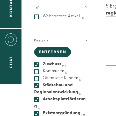
KONTAKT
5 Er
Typ
gen
regi
Webcontent, Artikel
n
(5)
Kategorie
ENTFERNEN
CHAT
icecenter
Zuschuss
(4)
Kommunen
(3)
Öffentliche Kunden
(3)
taktformular
Städtebau und
Regionalentwicklung
(3)
Arbeitsplatzförderun
g
erportal
(2)
Existenzgründung
(2)