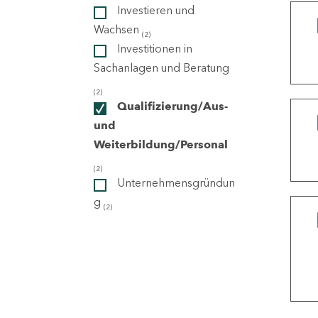
Investieren und
Wachsen
(2)
ndorte
Investitionen in
Sachanlagen und Beratung
(2)
Qualifizierung/Aus-
und
Weiterbildung/Personal
(2)
Unternehmensgründun
g
(2)