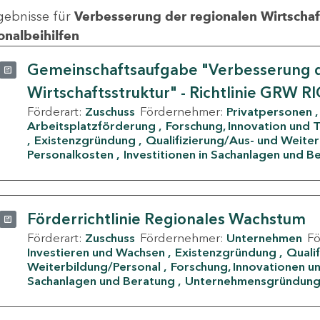
gebnisse für
Verbesserung der regionalen Wirtschafts
onalbeihilfen
Gemeinschaftsaufgabe "Verbesserung d
Wirtschaftsstruktur" - Richtlinie GRW R
Förderart:
Zuschuss
Fördernehmer:
Privatpersonen
Arbeitsplatzförderung
Forschung, Innovation und 
Existenzgründung
Qualifizierung/Aus- und Weite
Personalkosten
Investitionen in Sachanlagen und B
Förderrichtlinie Regionales Wachstum
Förderart:
Zuschuss
Fördernehmer:
Unternehmen
F
Investieren und Wachsen
Existenzgründung
Quali
Weiterbildung/Personal
Forschung, Innovationen un
Sachanlagen und Beratung
Unternehmensgründun