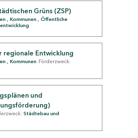
tädtischen Grüns (ZSP)
den
Kommunen
Öffentliche
entwicklung
r regionale Entwicklung
den
Kommunen
Förderzweck:
ngsplänen und
nungsförderung)
derzweck:
Städtebau und