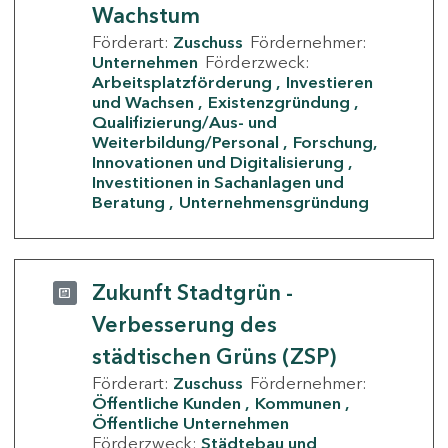
Wachstum
Förderart:
Zuschuss
Fördernehmer:
Unternehmen
Förderzweck:
Arbeitsplatzförderung
Investieren
und Wachsen
Existenzgründung
Qualifizierung/Aus- und
Weiterbildung/Personal
Forschung,
Innovationen und Digitalisierung
Investitionen in Sachanlagen und
Beratung
Unternehmensgründung
Zukunft Stadtgrün -
Verbesserung des
städtischen Grüns (ZSP)
Förderart:
Zuschuss
Fördernehmer:
Öffentliche Kunden
Kommunen
Öffentliche Unternehmen
Förderzweck:
Städtebau und