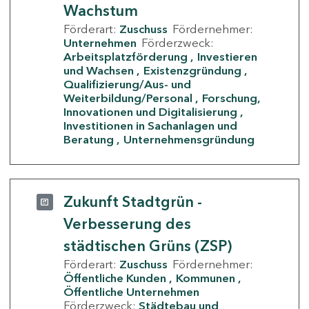
Wachstum
Förderart:
Zuschuss
Fördernehmer:
Unternehmen
Förderzweck:
Arbeitsplatzförderung
Investieren
und Wachsen
Existenzgründung
Qualifizierung/Aus- und
Weiterbildung/Personal
Forschung,
Innovationen und Digitalisierung
Investitionen in Sachanlagen und
Beratung
Unternehmensgründung
Zukunft Stadtgrün -
Verbesserung des
städtischen Grüns (ZSP)
Förderart:
Zuschuss
Fördernehmer:
Öffentliche Kunden
Kommunen
Öffentliche Unternehmen
Förderzweck:
Städtebau und