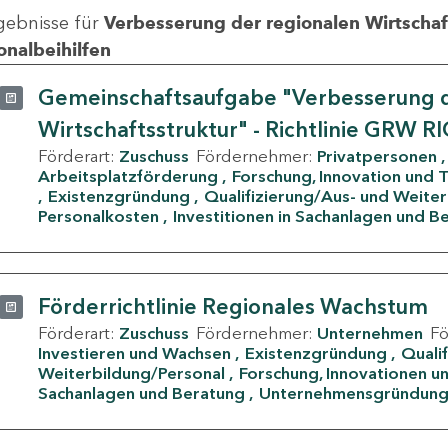
gebnisse für
Verbesserung der regionalen Wirtschafts
onalbeihilfen
Gemeinschaftsaufgabe "Verbesserung d
Wirtschaftsstruktur" - Richtlinie GRW R
Förderart:
Zuschuss
Fördernehmer:
Privatpersonen
Arbeitsplatzförderung
Forschung, Innovation und 
Existenzgründung
Qualifizierung/Aus- und Weite
Personalkosten
Investitionen in Sachanlagen und B
Förderrichtlinie Regionales Wachstum
Förderart:
Zuschuss
Fördernehmer:
Unternehmen
F
Investieren und Wachsen
Existenzgründung
Quali
Weiterbildung/Personal
Forschung, Innovationen un
Sachanlagen und Beratung
Unternehmensgründun