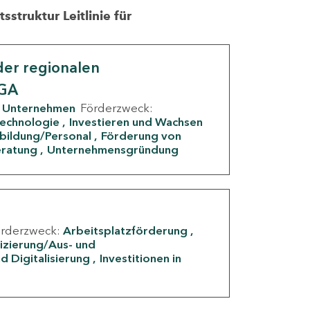
struktur Leitlinie für
er regionalen
IGA
Unternehmen
Förderzweck:
Technologie
Investieren und Wachsen
rbildung/Personal
Förderung von
eratung
Unternehmensgründung
örderzweck:
Arbeitsplatzförderung
fizierung/Aus- und
d Digitalisierung
Investitionen in
g