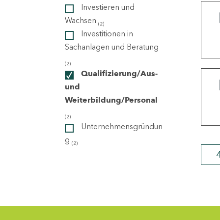
Investieren und
Wachsen
(2)
ndorte
Investitionen in
Sachanlagen und Beratung
(2)
Qualifizierung/Aus-
und
Weiterbildung/Personal
(2)
Unternehmensgründun
g
(2)