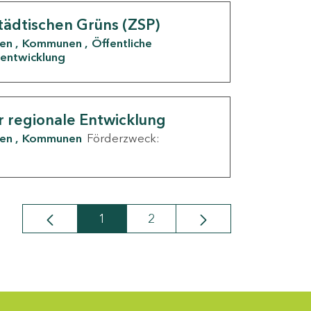
tädtischen Grüns (ZSP)
den
Kommunen
Öffentliche
entwicklung
r regionale Entwicklung
den
Kommunen
Förderzweck:
1
2
Seite
Seite