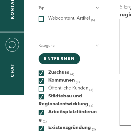
KONTAKT
5 Er
Typ
gen
regi
Webcontent, Artikel
n
(5)
Kategorie
ENTFERNEN
CHAT
icecenter
Zuschuss
(4)
Kommunen
(3)
Öffentliche Kunden
(3)
taktformular
Städtebau und
Regionalentwicklung
(3)
Arbeitsplatzförderun
g
erportal
(2)
Existenzgründung
(2)