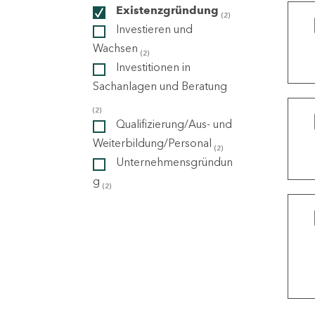
Existenzgründung
(2)
Investieren und
ndorte
Wachsen
(2)
Investitionen in
Sachanlagen und Beratung
(2)
Qualifizierung/Aus- und
Weiterbildung/Personal
(2)
Unternehmensgründun
g
(2)