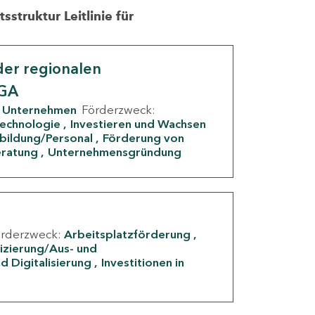
struktur Leitlinie für
er regionalen
IGA
Unternehmen
Förderzweck:
Technologie
Investieren und Wachsen
rbildung/Personal
Förderung von
eratung
Unternehmensgründung
örderzweck:
Arbeitsplatzförderung
fizierung/Aus- und
d Digitalisierung
Investitionen in
g