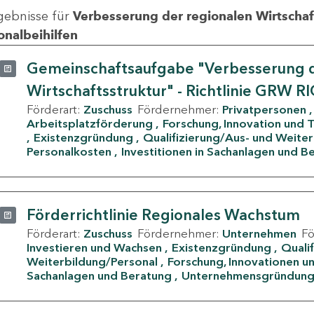
gebnisse für
Verbesserung der regionalen Wirtschafts
onalbeihilfen
Gemeinschaftsaufgabe "Verbesserung d
Wirtschaftsstruktur" - Richtlinie GRW R
Förderart:
Zuschuss
Fördernehmer:
Privatpersonen
Arbeitsplatzförderung
Forschung, Innovation und 
Existenzgründung
Qualifizierung/Aus- und Weite
Personalkosten
Investitionen in Sachanlagen und B
Förderrichtlinie Regionales Wachstum
Förderart:
Zuschuss
Fördernehmer:
Unternehmen
F
Investieren und Wachsen
Existenzgründung
Quali
Weiterbildung/Personal
Forschung, Innovationen un
Sachanlagen und Beratung
Unternehmensgründun