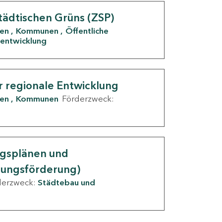
tädtischen Grüns (ZSP)
den
Kommunen
Öffentliche
entwicklung
r regionale Entwicklung
den
Kommunen
Förderzweck:
ngsplänen und
nungsförderung)
derzweck:
Städtebau und