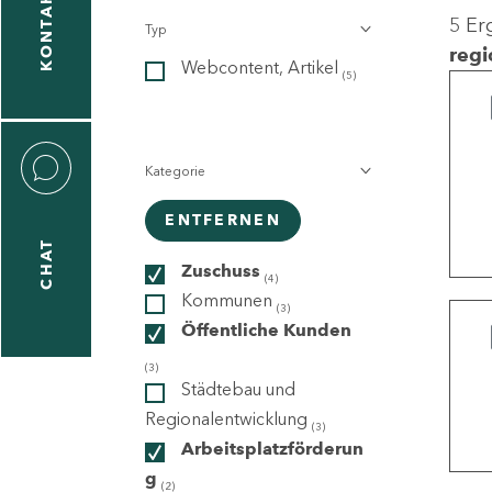
KONTAKT
5 Er
Typ
gen
regi
Webcontent, Artikel
n
(5)
Kategorie
ENTFERNEN
CHAT
icecenter
Zuschuss
(4)
Kommunen
(3)
Öffentliche Kunden
taktformular
(3)
Städtebau und
Regionalentwicklung
(3)
Arbeitsplatzförderun
erportal
g
(2)