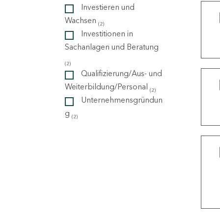
Investieren und
Wachsen
(2)
ndorte
Investitionen in
Sachanlagen und Beratung
(2)
Qualifizierung/Aus- und
Weiterbildung/Personal
(2)
Unternehmensgründun
g
(2)