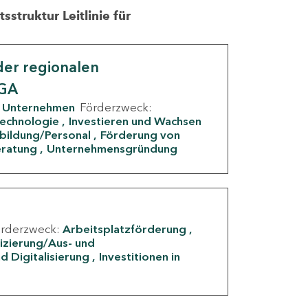
struktur Leitlinie für
er regionalen
IGA
Unternehmen
Förderzweck:
Technologie
Investieren und Wachsen
rbildung/Personal
Förderung von
eratung
Unternehmensgründung
örderzweck:
Arbeitsplatzförderung
fizierung/Aus- und
d Digitalisierung
Investitionen in
g