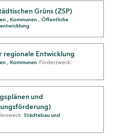
tädtischen Grüns (ZSP)
den
Kommunen
Öffentliche
entwicklung
r regionale Entwicklung
den
Kommunen
Förderzweck:
ngsplänen und
nungsförderung)
derzweck:
Städtebau und