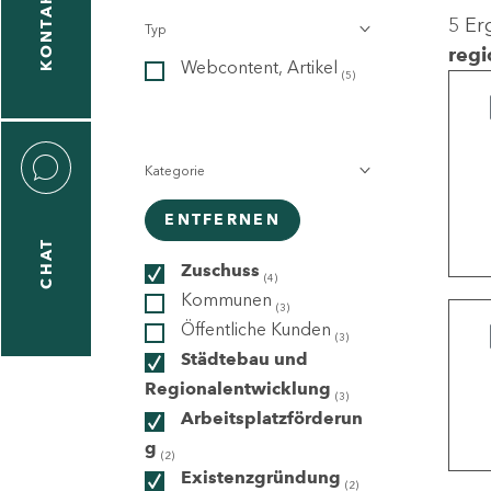
KONTAKT
5 Er
Typ
gen
regi
Webcontent, Artikel
n
(5)
Kategorie
ENTFERNEN
CHAT
icecenter
Zuschuss
(4)
Kommunen
(3)
Öffentliche Kunden
(3)
taktformular
Städtebau und
Regionalentwicklung
(3)
Arbeitsplatzförderun
g
erportal
(2)
Existenzgründung
(2)