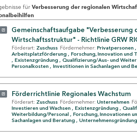
gebnisse für
Verbesserung der regionalen Wirtschafts
onalbeihilfen
Gemeinschaftsaufgabe "Verbesserung d
Wirtschaftsstruktur" - Richtlinie GRW R
Förderart:
Zuschuss
Fördernehmer:
Privatpersonen
Arbeitsplatzförderung
Forschung, Innovation und 
Existenzgründung
Qualifizierung/Aus- und Weite
Personalkosten
Investitionen in Sachanlagen und B
Förderrichtlinie Regionales Wachstum
Förderart:
Zuschuss
Fördernehmer:
Unternehmen
F
Investieren und Wachsen
Existenzgründung
Quali
Weiterbildung/Personal
Forschung, Innovationen un
Sachanlagen und Beratung
Unternehmensgründun