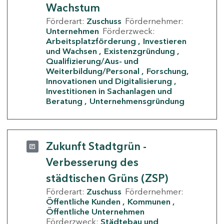
Wachstum
Förderart:
Zuschuss
Fördernehmer:
Unternehmen
Förderzweck:
Arbeitsplatzförderung
Investieren
und Wachsen
Existenzgründung
Qualifizierung/Aus- und
Weiterbildung/Personal
Forschung,
Innovationen und Digitalisierung
Investitionen in Sachanlagen und
Beratung
Unternehmensgründung
Zukunft Stadtgrün -
Verbesserung des
städtischen Grüns (ZSP)
Förderart:
Zuschuss
Fördernehmer:
Öffentliche Kunden
Kommunen
Öffentliche Unternehmen
Förderzweck:
Städtebau und