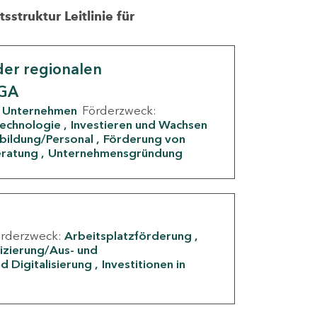
struktur Leitlinie für
er regionalen
IGA
Unternehmen
Förderzweck:
Technologie
Investieren und Wachsen
rbildung/Personal
Förderung von
eratung
Unternehmensgründung
örderzweck:
Arbeitsplatzförderung
fizierung/Aus- und
d Digitalisierung
Investitionen in
g