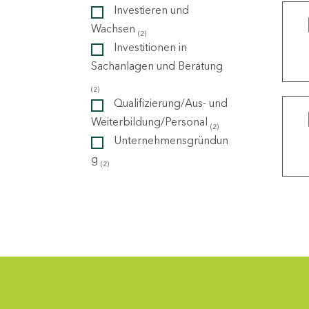
Investieren und
Wachsen
(2)
ndorte
Investitionen in
Sachanlagen und Beratung
(2)
Qualifizierung/Aus- und
Weiterbildung/Personal
(2)
Unternehmensgründun
g
(2)