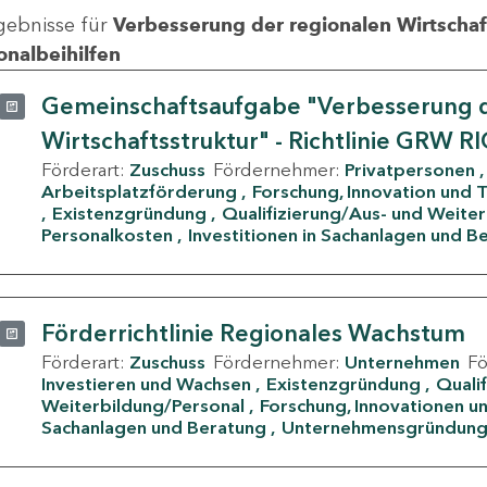
gebnisse für
Verbesserung der regionalen Wirtschafts
onalbeihilfen
Gemeinschaftsaufgabe "Verbesserung d
Wirtschaftsstruktur" - Richtlinie GRW R
Förderart:
Zuschuss
Fördernehmer:
Privatpersonen
Arbeitsplatzförderung
Forschung, Innovation und 
Existenzgründung
Qualifizierung/Aus- und Weite
Personalkosten
Investitionen in Sachanlagen und B
Förderrichtlinie Regionales Wachstum
Förderart:
Zuschuss
Fördernehmer:
Unternehmen
F
Investieren und Wachsen
Existenzgründung
Quali
Weiterbildung/Personal
Forschung, Innovationen un
Sachanlagen und Beratung
Unternehmensgründun