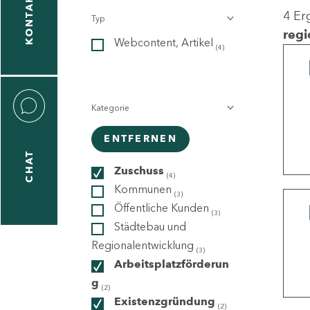
KONTAKT
4 Er
Typ
gen
regi
Webcontent, Artikel
n
(4)
Kategorie
ENTFERNEN
CHAT
icecenter
Zuschuss
(4)
Kommunen
(3)
Öffentliche Kunden
(3)
taktformular
Städtebau und
Regionalentwicklung
(3)
Arbeitsplatzförderun
g
erportal
(2)
Existenzgründung
(2)