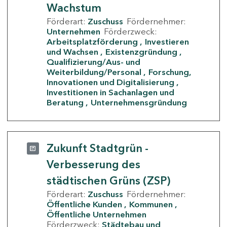
Wachstum
Förderart:
Zuschuss
Fördernehmer:
Unternehmen
Förderzweck:
Arbeitsplatzförderung
Investieren
und Wachsen
Existenzgründung
Qualifizierung/Aus- und
Weiterbildung/Personal
Forschung,
Innovationen und Digitalisierung
Investitionen in Sachanlagen und
Beratung
Unternehmensgründung
Zukunft Stadtgrün -
Verbesserung des
städtischen Grüns (ZSP)
Förderart:
Zuschuss
Fördernehmer:
Öffentliche Kunden
Kommunen
Öffentliche Unternehmen
Förderzweck:
Städtebau und